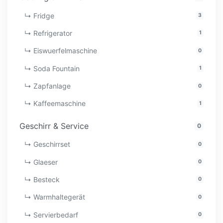
↳ Fridge
3
↳ Refrigerator
1
↳ Eiswuerfelmaschine
0
↳ Soda Fountain
1
↳ Zapfanlage
0
↳ Kaffeemaschine
1
Geschirr & Service
0
↳ Geschirrset
0
↳ Glaeser
0
↳ Besteck
0
↳ Warmhaltegerät
0
↳ Servierbedarf
0