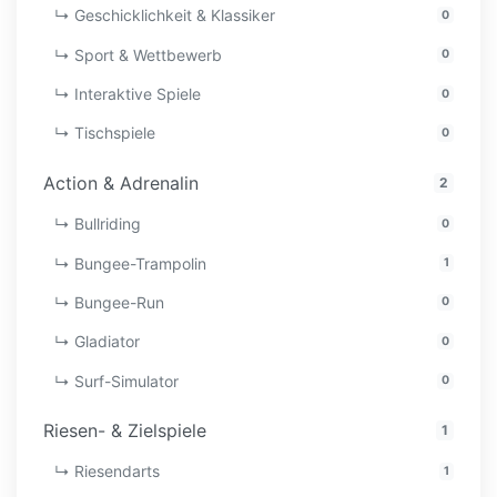
↳ Geschicklichkeit & Klassiker
0
↳ Sport & Wettbewerb
0
↳ Interaktive Spiele
0
↳ Tischspiele
0
Action & Adrenalin
2
↳ Bullriding
0
↳ Bungee-Trampolin
1
↳ Bungee-Run
0
↳ Gladiator
0
↳ Surf-Simulator
0
Riesen- & Zielspiele
1
↳ Riesendarts
1