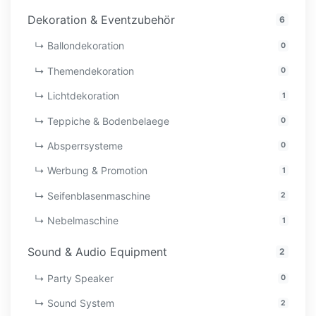
Dekoration & Eventzubehör
6
↳ Ballondekoration
0
↳ Themendekoration
0
↳ Lichtdekoration
1
↳ Teppiche & Bodenbelaege
0
↳ Absperrsysteme
0
↳ Werbung & Promotion
1
↳ Seifenblasenmaschine
2
↳ Nebelmaschine
1
Sound & Audio Equipment
2
↳ Party Speaker
0
↳ Sound System
2