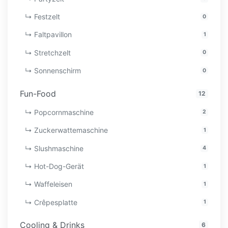
↳ Festzelt
0
↳ Faltpavillon
1
↳ Stretchzelt
0
↳ Sonnenschirm
0
Fun-Food
12
↳ Popcornmaschine
2
↳ Zuckerwattemaschine
1
↳ Slushmaschine
4
↳ Hot-Dog-Gerät
1
↳ Waffeleisen
1
↳ Crêpesplatte
1
Cooling & Drinks
6